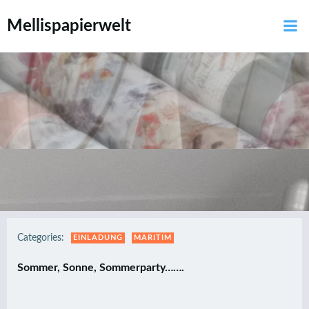
Zum
Mellispapierwelt
Inhalt
springen
Categories:
EINLADUNG
MARITIM
Sommer, Sonne, Sommerparty…….