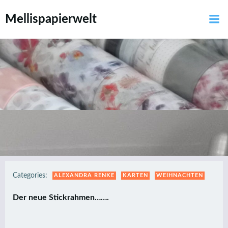
Zum
Mellispapierwelt
Inhalt
springen
Categories:
ALEXANDRA RENKE
KARTEN
WEIHNACHTEN
Der neue Stickrahmen…….