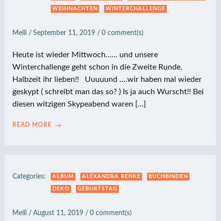
WEIHNACHTEN
WINTERCHALLENGE
Melli
/
September 11, 2019
/
0
comment(s)
Heute ist wieder Mittwoch…… und unsere
Winterchallenge geht schon in die Zweite Runde.
Halbzeit ihr lieben!! Uuuuund ….wir haben mal wieder
geskypt ( schreibt man das so? ) Is ja auch Wurscht!! Bei
diesen witzigen Skypeabend waren […]
READ MORE
Categories:
ALBUM
ALEXANDRA RENKE
BUCHBINDEN
DEKO
GEBURTSTAG
Melli
/
August 11, 2019
/
0
comment(s)