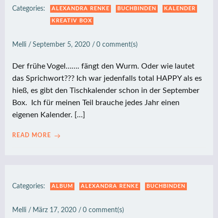
Categories:
ALEXANDRA RENKE
BUCHBINDEN
KALENDER
KREATIV BOX
Melli
/
September 5, 2020
/
0
comment(s)
Der frühe Vogel……. fängt den Wurm. Oder wie lautet
das Sprichwort??? Ich war jedenfalls total HAPPY als es
hieß, es gibt den Tischkalender schon in der September
Box. Ich für meinen Teil brauche jedes Jahr einen
eigenen Kalender. […]
READ MORE
Categories:
ALBUM
ALEXANDRA RENKE
BUCHBINDEN
Melli
/
März 17, 2020
/
0
comment(s)