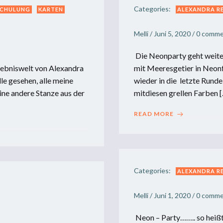
Categories:
SCHULUNG
KARTEN
ALEXANDRA R
Melli
/
Juni 5, 2020
/
0
comme
Die Neonparty geht weiter
rlebniswelt von Alexandra
mit Meeresgetier in Neonf
lle gesehen, alle meine
wieder in die letzte Runde
ine andere Stanze aus der
mitdiesen grellen Farben 
READ MORE
Categories:
ALEXANDRA R
Melli
/
Juni 1, 2020
/
0
comme
Neon – Party…….. so heißt