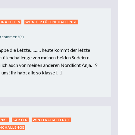
HNACHTEN
WUNDERTÜTENCHALLENGE
0
comment(s)
appe die Letzte……… heute kommt der letzte
rtütenchallenge von meinen beiden Südeiern
lich auch von meinen anderen Nordlicht Anja. 9
 uns! Ihr habt alle so klasse […]
ENKE
KARTEN
WINTERCHALLENGE
NCHALLENGE