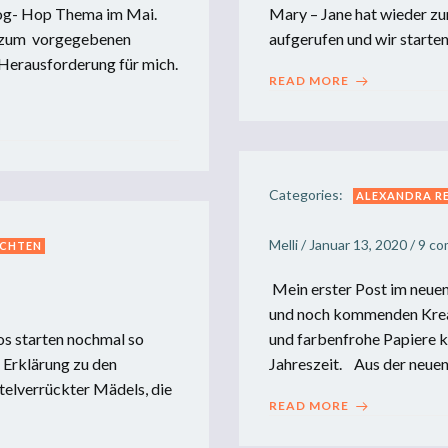
log- Hop Thema im Mai.
Mary – Jane hat wieder z
e zum vorgegebenen
aufgerufen und wir starten
e Herausforderung für mich.
READ MORE
Categories:
ALEXANDRA R
Melli
/
Januar 13, 2020
/
9
co
CHTEN
Mein erster Post im neuen
und noch kommenden Kreat
s starten nochmal so
und farbenfrohe Papiere k
 Erklärung zu den
Jahreszeit. Aus der neuen
elverrückter Mädels, die
READ MORE