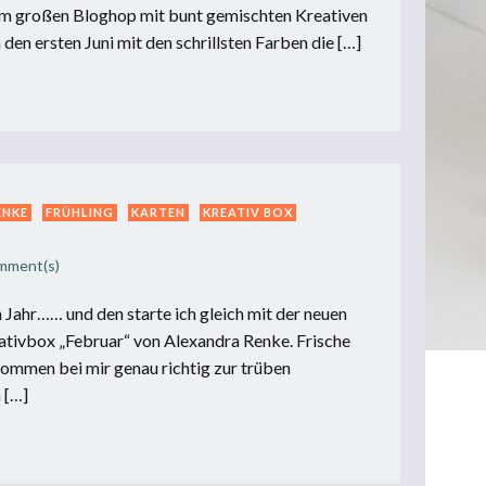
um großen Bloghop mit bunt gemischten Kreativen
 den ersten Juni mit den schrillsten Farben die […]
ENKE
FRÜHLING
KARTEN
KREATIV BOX
mment(s)
 Jahr…… und den starte ich gleich mit der neuen
ivbox „Februar“ von Alexandra Renke. Frische
ommen bei mir genau richtig zur trüben
 […]