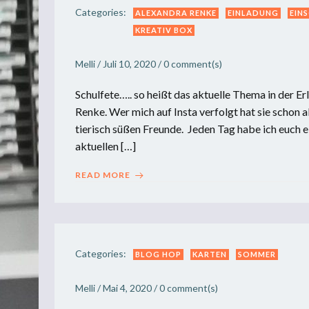
Categories:
ALEXANDRA RENKE
EINLADUNG
EIN
KREATIV BOX
Melli
/
Juli 10, 2020
/
0
comment(s)
Schulfete….. so heißt das aktuelle Thema in der E
Renke. Wer mich auf Insta verfolgt hat sie schon a
tierisch süßen Freunde. Jeden Tag habe ich euch e
aktuellen […]
READ MORE
Categories:
BLOG HOP
KARTEN
SOMMER
Melli
/
Mai 4, 2020
/
0
comment(s)