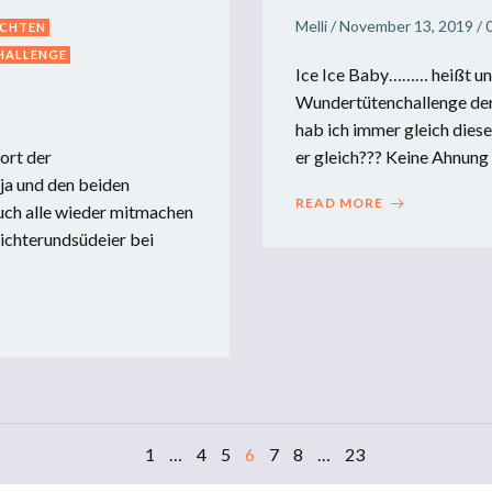
Melli
/
November 13, 2019
/
CHTEN
HALLENGE
Ice Ice Baby……… heißt un
Wundertütenchallenge der
hab ich immer gleich dies
ort der
er gleich??? Keine Ahnung
ja und den beiden
READ MORE
auch alle wieder mitmachen
ichterundsüdeier bei
Page
Page
Page
Page
Page
Page
Page
1
…
4
5
6
7
8
…
23