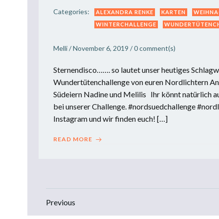
Categories:
ALEXANDRA RENKE
KARTEN
WEIHNA
WINTERCHALLENGE
WUNDERTÜTENC
Melli
/
November 6, 2019
/
0
comment(s)
Sternendisco……. so lautet unser heutiges Schlagw
Wundertütenchallenge von euren Nordlichtern An
Südeiern Nadine und Melilis Ihr könnt natürlich 
bei unserer Challenge. #nordsuedchallenge #nordl
Instagram und wir finden euch! […]
READ MORE
Posts
Posts
Previous