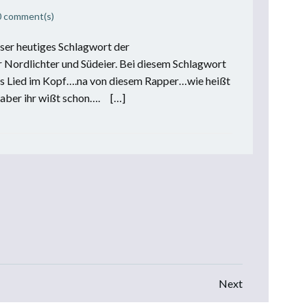
0
comment(s)
ser heutiges Schlagwort der
 Nordlichter und Südeier. Bei diesem Schlagwort
es Lied im Kopf….na von diesem Rapper…wie heißt
 aber ihr wißt schon…. […]
Posts
Next