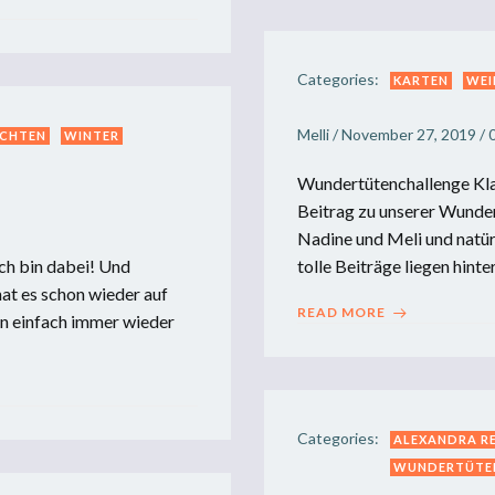
Categories:
KARTEN
WEI
Melli
/
November 27, 2019
/
CHTEN
WINTER
Wundertütenchallenge Kl
Beitrag zu unserer Wunde
Nadine und Meli und natür
ich bin dabei! Und
tolle Beiträge liegen hinter
hat es schon wieder auf
READ MORE
an einfach immer wieder
Categories:
ALEXANDRA R
WUNDERTÜTE