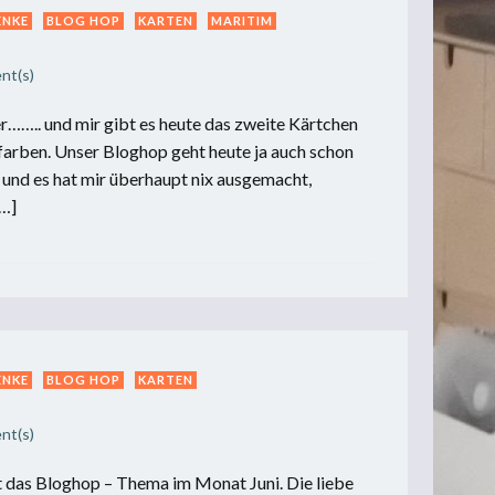
ENKE
BLOG HOP
KARTEN
MARITIM
nt(s)
…….. und mir gibt es heute das zweite Kärtchen
arben. Unser Bloghop geht heute ja auch schon
 und es hat mir überhaupt nix ausgemacht,
[…]
ENKE
BLOG HOP
KARTEN
nt(s)
 das Bloghop – Thema im Monat Juni. Die liebe