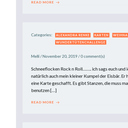
READ MORE
Categories:
ALEXANDRA RENKE
KARTEN
WEIHNA
WUNDERTÜTENCHALLENGE
Melli
/
November 20, 2019
/
0
comment(s)
Schneeflocken Rock n Roll…….. ich sags euch und 
natürlich auch mein kleiner Kumpel der Eisbär. Er 
eine Karte geschafft. Es gibt Stanzen, die muss m
benutzen […]
READ MORE