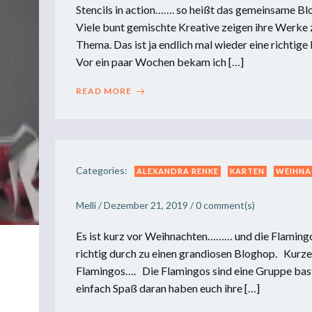
Stencils in action……. so heißt das gemeinsame B
Viele bunt gemischte Kreative zeigen ihre Werk
Thema. Das ist ja endlich mal wieder eine richtig
Vor ein paar Wochen bekam ich […]
READ MORE
Categories:
ALEXANDRA RENKE
KARTEN
WEIHNA
Melli
/
Dezember 21, 2019
/
0
comment(s)
Es ist kurz vor Weihnachten……… und die Flamingo
richtig durch zu einen grandiosen Bloghop. Kurze
Flamingos…. Die Flamingos sind eine Gruppe bast
einfach Spaß daran haben euch ihre […]