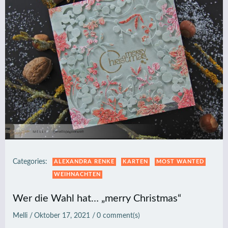
Categories:
ALEXANDRA RENKE
KARTEN
MOST WANTED
WEIHNACHTEN
Wer die Wahl hat… „merry Christmas“
Melli
/
Oktober 17, 2021
/
0
comment(s)