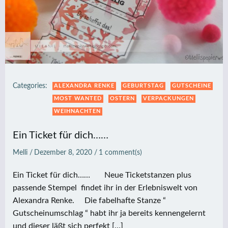
Categories:
ALEXANDRA RENKE
GEBURTSTAG
GUTSCHEINE
MOST WANTED
OSTERN
VERPACKUNGEN
WEIHNACHTEN
Ein Ticket für dich……
Melli
/
Dezember 8, 2020
/
1
comment(s)
Ein Ticket für dich…… Neue Ticketstanzen plus
passende Stempel findet ihr in der Erlebniswelt von
Alexandra Renke. Die fabelhafte Stanze “
Gutscheinumschlag “ habt ihr ja bereits kennengelernt
und dieser läßt sich perfekt […]