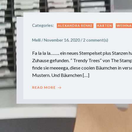
Categories:
ALEXANDRA RENKE
KARTEN
WEIHNA
Melli
/
November 16, 2020
/
2
comment(s)
Fa la la la…….. ein neues Stempelset plus Stanzen h
Zuhause gefunden. “ Trendy Trees“ von The Stamp
finde sie meeeega, diese coolen Bäumchen in ver
Mustern. Und Bäumchen […]
READ MORE