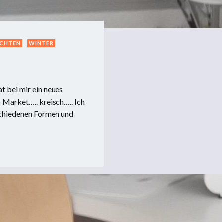
CHTEN
WINTER
at bei mir ein neues
 Market….. kreisch….. Ich
schiedenen Formen und